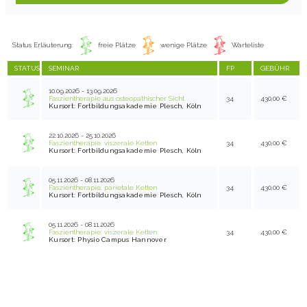
Status Erläuterung:
freie Plätze
wenige Plätze
Warteliste
STATUS
SEMINAR
FP
GEBÜHR
10.09.2026 - 13.09.2026
Faszientherapie aus osteopathischer Sicht
34
430,00 €
Kursort: Fortbildungsakademie Plesch, Köln
22.10.2026 - 25.10.2026
Faszientherapie: viszerale Ketten
34
430,00 €
Kursort: Fortbildungsakademie Plesch, Köln
05.11.2026 - 08.11.2026
Faszientherapie: parietale Ketten
34
430,00 €
Kursort: Fortbildungsakademie Plesch, Köln
05.11.2026 - 08.11.2026
Faszientherapie: viszerale Ketten
34
430,00 €
Kursort: Physio Campus Hannover